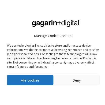
Manage Cookie Consent
Adresse
Dag Hammarskjölds Allé 34, 2 sal
We use technologies like cookies to store and/or access device
information. We do this to improve browsing experience and to show
2100 København Ø
(non-) personalized ads. Consenting to these technologies will allow
us to process data such as browsing behavior or unique IDs on this
Normal åbningstid
site. Not consenting or withdrawing consent, may adversely affect
Mandag—Fredag: 9:00–17:00
certain features and functions.
Kontakt
Alle cookies
Deny
Mobil +45 2044 0293
Email
jm@gagarindigital.dk