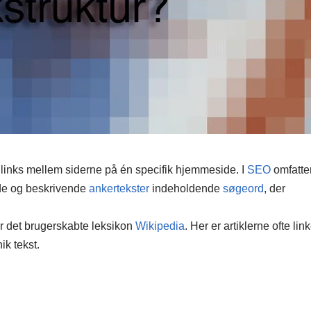
l links mellem siderne på én specifik hjemmeside. I
SEO
omfatte
gode og beskrivende
ankertekster
indeholdende
søgeord
, der
er det brugerskabte leksikon
Wikipedia
. Her er artiklerne ofte link
k tekst.